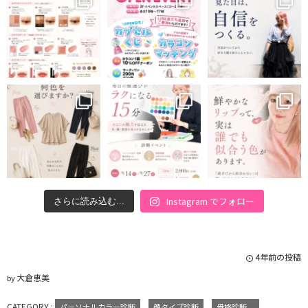
Instagram でフォロー
さらに読み込む...
4年前の投稿
大倉恵美
by
CATEGORY :
パーソナルカラー診断
顔タイプ診断
骨格診断