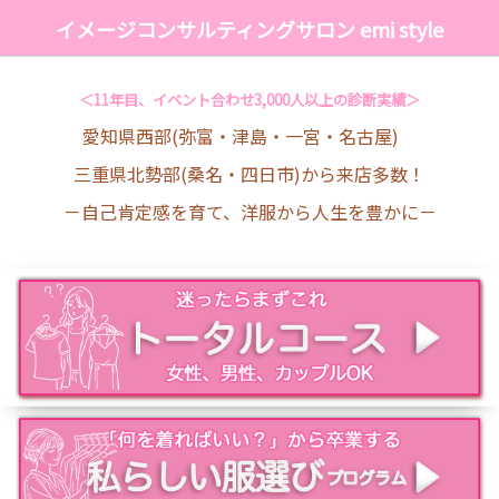
イメージコンサルティングサロン emi style
＜11年目、イベント合わせ3,000人以上の診断実績＞
愛知県西部(弥富・津島・一宮・名古屋)
三重県北勢部(桑名・四日市)から来店多数！
－自己肯定感を育て、洋服から人生を豊かに－