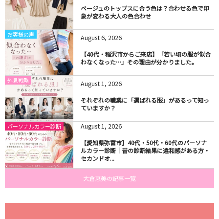
ベージュのトップスに合う色は？合わせる色で印
象が変わる大人の色合わせ
お客様の声
August
6
,
2026
【40代・稲沢市からご来店】「若い頃の服が似合
わなくなった…」その理由が分かりました。
外見戦略
August
1
,
2026
それぞれの職業に「選ばれる服」があるって知っ
ていますか？
August
1
,
2026
パーソナルカラー診断
【愛知県弥富市】40代・50代・60代のパーソナ
ルカラー診断｜昔の診断結果に違和感がある方・
セカンドオ...
大倉恵美の記事一覧