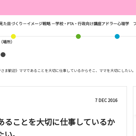
見た目づくり－イメージ戦略 －
学校・PTA・行政向け講座
アドラー心理学
ス（場所）
子さま歓迎》ママであることを大切に仕事しているからそこ、ママを大切にしたい。
7
DEC
2016
あることを大切に仕事しているか
たい。