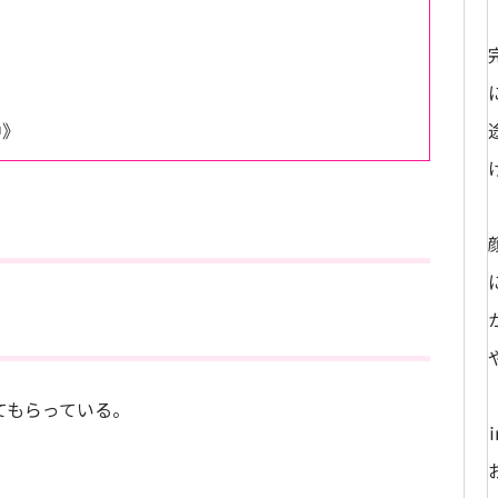
中》
！
てもらっている。
。