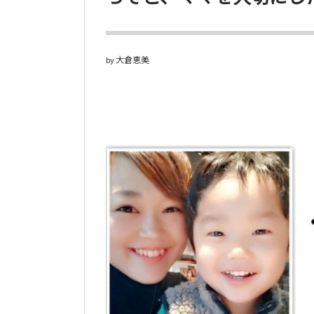
大倉恵美
by