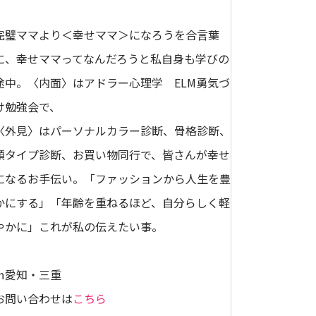
完璧ママより＜幸せママ＞になろうを合言葉
に、幸せママってなんだろうと私自身も学びの
途中。〈内面〉はアドラー心理学 ELM勇気づ
け勉強会で、
〈外見〉はパーソナルカラー診断、骨格診断、
顔タイプ診断、お買い物同行で、皆さんが幸せ
になるお手伝い。「ファッションから人生を豊
かにする」「年齢を重ねるほど、自分らしく軽
やかに」これが私の伝えたい事。
㏌愛知・三重
お問い合わせは
こちら