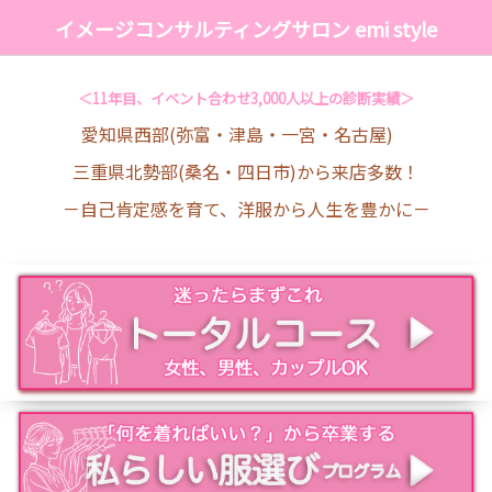
イメージコンサルティングサロン emi style
＜11年目、イベント合わせ3,000人以上の診断実績＞
愛知県西部(弥富・津島・一宮・名古屋)
三重県北勢部(桑名・四日市)から来店多数！
－自己肯定感を育て、洋服から人生を豊かに－