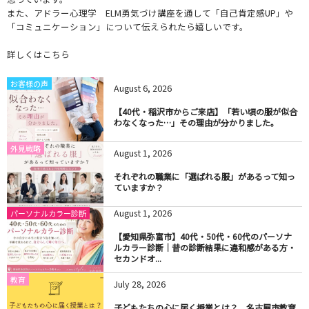
また、アドラー心理学 ELM勇気づけ講座を通して「自己肯定感UP」や
「コミュニケーション」について伝えられたら嬉しいです。
詳しくはこちら
お客様の声
August
6
,
2026
【40代・稲沢市からご来店】「若い頃の服が似合
わなくなった…」その理由が分かりました。
外見戦略
August
1
,
2026
それぞれの職業に「選ばれる服」があるって知っ
ていますか？
August
1
,
2026
パーソナルカラー診断
【愛知県弥富市】40代・50代・60代のパーソナ
ルカラー診断｜昔の診断結果に違和感がある方・
セカンドオ...
教育
July
28
,
2026
子どもたちの心に届く授業とは？ 名古屋市教育