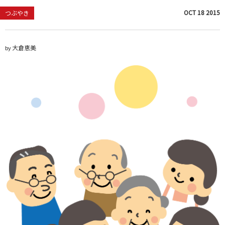
OCT
18
2015
つぶやき
大倉恵美
by