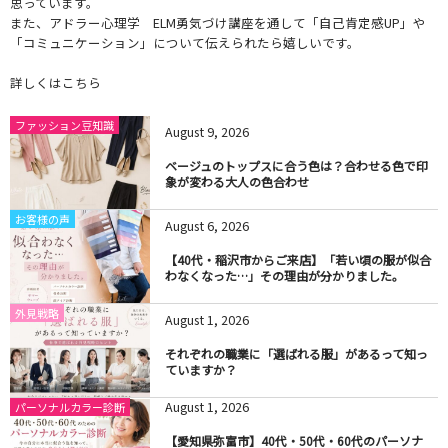
思っています。
また、アドラー心理学 ELM勇気づけ講座を通して「自己肯定感UP」や
「コミュニケーション」について伝えられたら嬉しいです。
詳しくはこちら
ファッション豆知識
August
9
,
2026
ベージュのトップスに合う色は？合わせる色で印
象が変わる大人の色合わせ
お客様の声
August
6
,
2026
【40代・稲沢市からご来店】「若い頃の服が似合
わなくなった…」その理由が分かりました。
外見戦略
August
1
,
2026
それぞれの職業に「選ばれる服」があるって知っ
ていますか？
August
1
,
2026
パーソナルカラー診断
【愛知県弥富市】40代・50代・60代のパーソナ