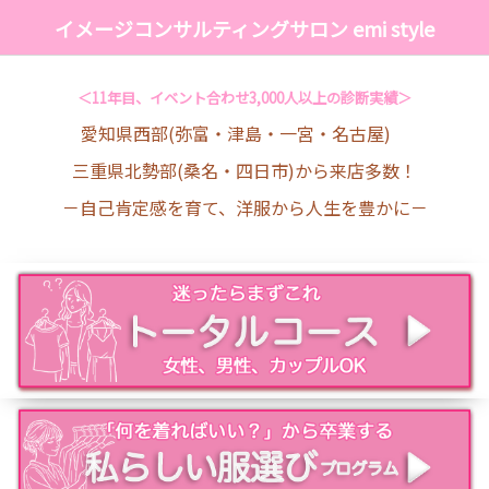
イメージコンサルティングサロン emi style
＜11年目、イベント合わせ3,000人以上の診断実績＞
愛知県西部(弥富・津島・一宮・名古屋)
三重県北勢部(桑名・四日市)から来店多数！
－自己肯定感を育て、洋服から人生を豊かに－