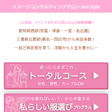
イメージコンサルティングサロン emi style
＜11年目、イベント合わせ3,000人以上の診断実績＞
愛知県西部(弥富・津島・一宮・名古屋)
三重県北勢部(桑名・四日市)から来店多数！
－自己肯定感を育て、洋服から人生を豊かに－