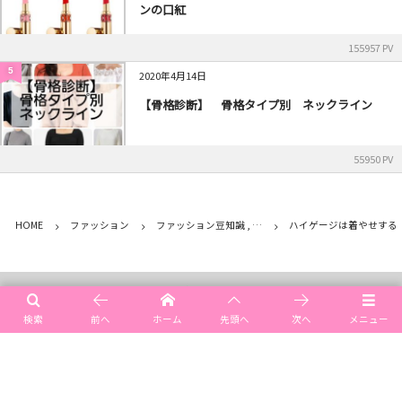
ンの口紅
155957 PV
5
2020年4月14日
【骨格診断】 骨格タイプ別 ネックライン
55950 PV
HOME
ファッション
ファッション豆知識 , …
ハイゲージは着やせする
メニュー
検索
前へ
ホーム
先頭へ
次へ
メニュー
ご予約空き情報
ご予約・お問い合わせ
アクセス（場所）