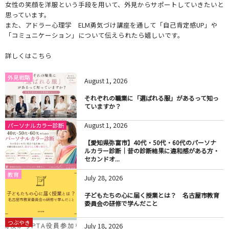
女性の笑顔を洋服という手段を用いて、外見からサポートしていきたいと
思っています。
また、アドラー心理学 ELM勇気づけ講座を通して「自己肯定感UP」や
「コミュニケーション」について伝えられたら嬉しいです。
詳しくはこちら
外見戦略
August
1
,
2026
それぞれの職業に「選ばれる服」があるって知っ
ていますか？
August
1
,
2026
パーソナルカラー診断
【愛知県弥富市】40代・50代・60代のパーソナ
ルカラー診断｜昔の診断結果に違和感がある方・
セカンドオ...
教育
July
28
,
2026
子どもたちの心に届く授業とは？ 名古屋市教育
委員会の研修で学んだこと
つぶやき
July
18
,
2026