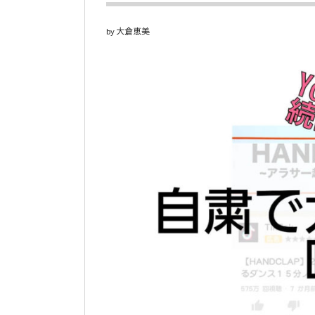
大倉恵美
by