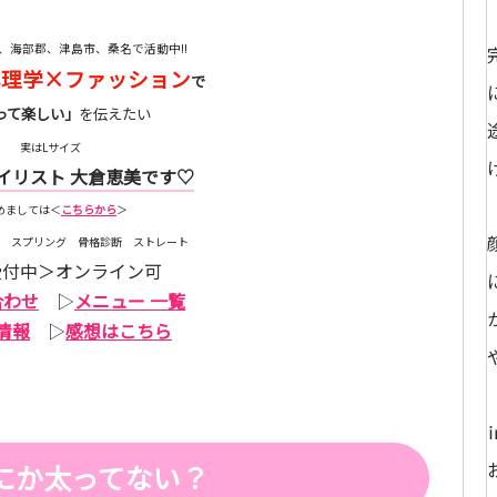
、海部郡、津島市、桑名で活動中!!
心理学×ファッション
で
って楽しい」
を伝えたい
実はLサイズ
イリスト 大倉恵美です♡
めましては＜
こちらから
＞
 スプリング 骨格診断 ストレート
受付中＞オンライン可
合わせ
▷
メニュー 一覧
情報
▷
感想はこちら
にか太ってない？