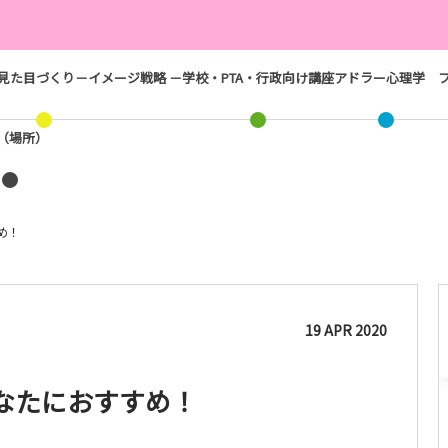
見た目づくり－イメージ戦略 －
学校・PTA・行政向け講座
アドラー心理学
ス（場所）
め！
19
APR
2020
なたにおすすめ！