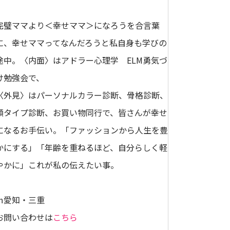
完璧ママより＜幸せママ＞になろうを合言葉
に、幸せママってなんだろうと私自身も学びの
途中。〈内面〉はアドラー心理学 ELM勇気づ
け勉強会で、
〈外見〉はパーソナルカラー診断、骨格診断、
顔タイプ診断、お買い物同行で、皆さんが幸せ
になるお手伝い。「ファッションから人生を豊
かにする」「年齢を重ねるほど、自分らしく軽
やかに」これが私の伝えたい事。
㏌愛知・三重
お問い合わせは
こちら