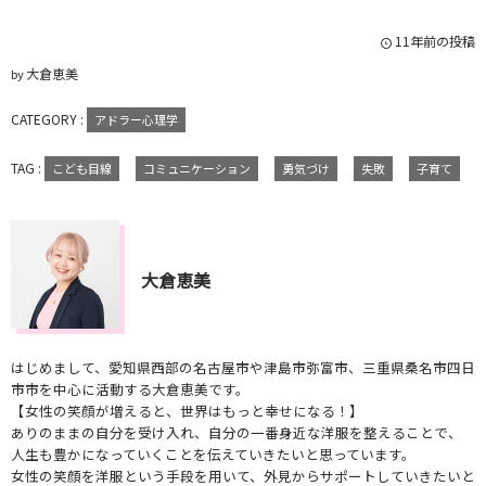
11年前の投稿
大倉恵美
by
CATEGORY :
アドラー心理学
TAG :
こども目線
コミュニケーション
勇気づけ
失敗
子育て
大倉恵美
はじめまして、愛知県西部の名古屋市や津島市弥富市、三重県桑名市四日
市市を中心に活動する大倉恵美です。
【女性の笑顔が増えると、世界はもっと幸せになる！】
ありのままの自分を受け入れ、自分の一番身近な洋服を整えることで、
人生も豊かになっていくことを伝えていきたいと思っています。
女性の笑顔を洋服という手段を用いて、外見からサポートしていきたいと