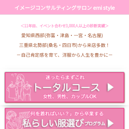
イメージコンサルティングサロン emi style
＜11年目、イベント合わせ3,000人以上の診断実績＞
愛知県西部(弥富・津島・一宮・名古屋)
三重県北勢部(桑名・四日市)から来店多数！
－自己肯定感を育て、洋服から人生を豊かに－