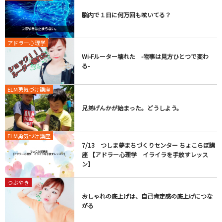
脳内で１日に何万回も呟いてる？
アドラー心理学
Wi-Fルーター壊れた -物事は見方ひとつで変わ
る-
ELM勇気づけ講座
兄弟げんかが始まった。どうしよう。
ELM勇気づけ講座
7/13 つしま夢まちづくりセンター ちょこらぼ講
座 【アドラー心理学 イライラを手放すレッス
ン】
つぶやき
おしゃれの底上げは、自己肯定感の底上げにつな
がる