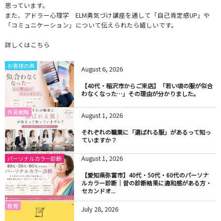
思っています。
また、アドラー心理学 ELM勇気づけ講座を通して「自己肯定感UP」や
「コミュニケーション」について伝えられたら嬉しいです。
詳しくはこちら
お客様の声
August
6
,
2026
【40代・稲沢市からご来店】「若い頃の服が似合
わなくなった…」その理由が分かりました。
外見戦略
August
1
,
2026
それぞれの職業に「選ばれる服」があるって知っ
ていますか？
August
1
,
2026
パーソナルカラー診断
【愛知県弥富市】40代・50代・60代のパーソナ
ルカラー診断｜昔の診断結果に違和感がある方・
セカンドオ...
教育
July
28
,
2026