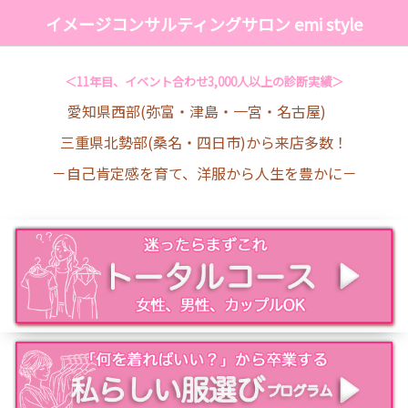
イメージコンサルティングサロン emi style
＜11年目、イベント合わせ3,000人以上の診断実績＞
愛知県西部(弥富・津島・一宮・名古屋)
三重県北勢部(桑名・四日市)から来店多数！
－自己肯定感を育て、洋服から人生を豊かに－