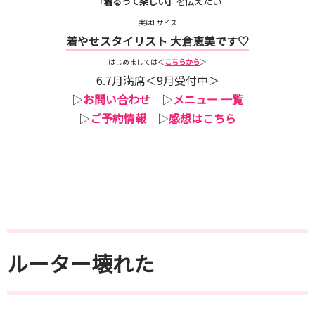
「着るって楽しい」
を伝えたい
実はLサイズ
着やせスタイリスト 大倉恵美です♡
はじめましては＜
こちらから
＞
6.7月満席＜9月受付中＞
▷
お問い合わせ
▷
メニュー 一覧
▷
ご予約情報
▷
感想はこちら
ルーター壊れた