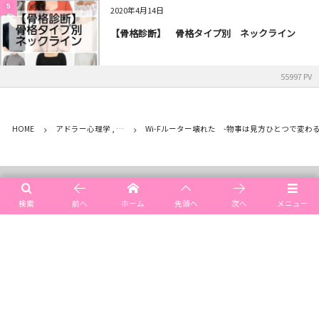
5
2020年4月14日
【骨格診断】 骨格タイプ別 ネックライン
55997 PV
HOME
アドラー心理学 , …
Wi-Fルーター壊れた -物事は見方ひとつで変わる
メニュー
検索
前へ
ホーム
先頭へ
次へ
メニュー
ご予約空き情報
ご予約・お問い合わせ
アクセス（場所）
©
2015 - 2026
イメージコンサルティングサロン emi style
.