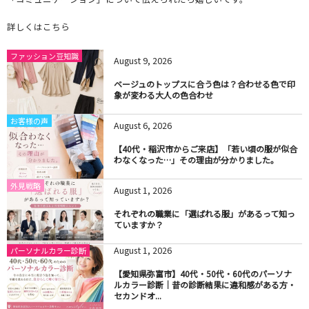
詳しくはこちら
ファッション豆知識
August
9
,
2026
ベージュのトップスに合う色は？合わせる色で印
象が変わる大人の色合わせ
お客様の声
August
6
,
2026
【40代・稲沢市からご来店】「若い頃の服が似合
わなくなった…」その理由が分かりました。
外見戦略
August
1
,
2026
それぞれの職業に「選ばれる服」があるって知っ
ていますか？
August
1
,
2026
パーソナルカラー診断
【愛知県弥富市】40代・50代・60代のパーソナ
ルカラー診断｜昔の診断結果に違和感がある方・
セカンドオ...