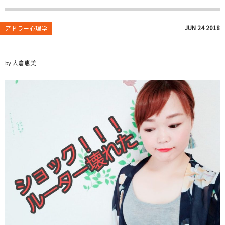
JUN
24
2018
アドラー心理学
大倉恵美
by