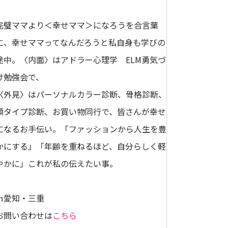
完璧ママより＜幸せママ＞になろうを合言葉
に、幸せママってなんだろうと私自身も学びの
途中。〈内面〉はアドラー心理学 ELM勇気づ
け勉強会で、
〈外見〉はパーソナルカラー診断、骨格診断、
顔タイプ診断、お買い物同行で、皆さんが幸せ
になるお手伝い。「ファッションから人生を豊
かにする」「年齢を重ねるほど、自分らしく軽
やかに」これが私の伝えたい事。
㏌愛知・三重
お問い合わせは
こちら