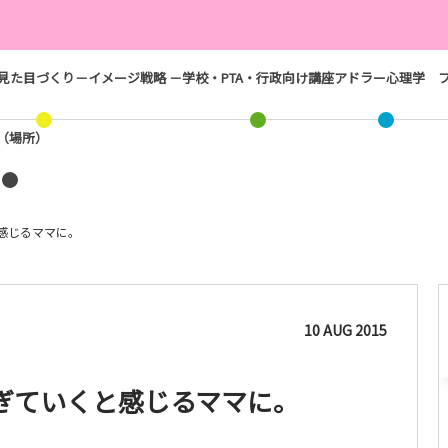
見た目づくり－イメージ戦略 －
学校・PTA・行政向け講座
アドラー心理学
ス（場所）
感じるママに。
10
AUG
2015
ぎていくと感じるママに。