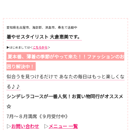
愛知県名古屋市、海部郡、津島市、桑名で活動中
着やせスタイリスト 大倉恵美です。
▶︎はじめましては＜
こちらから
＞
夏本番、薄着の季節がやって来た！！ファッションのお
困り解決中！
似合うを見つけるだけで あなたの毎日はもっと楽しくな
る♪♪
シンデレラコースが一番人気！お買い物同行がオススメ
☆
7月～８月満席《９月受付中》
▷
お問い合わせ
▷
メニュー 一覧