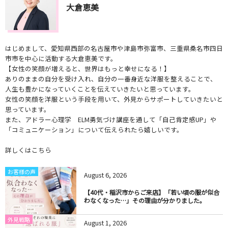
大倉恵美
はじめまして、愛知県西部の名古屋市や津島市弥富市、三重県桑名市四日
市市を中心に活動する大倉恵美です。
【女性の笑顔が増えると、世界はもっと幸せになる！】
ありのままの自分を受け入れ、自分の一番身近な洋服を整えることで、
人生も豊かになっていくことを伝えていきたいと思っています。
女性の笑顔を洋服という手段を用いて、外見からサポートしていきたいと
思っています。
また、アドラー心理学 ELM勇気づけ講座を通して「自己肯定感UP」や
「コミュニケーション」について伝えられたら嬉しいです。
詳しくはこちら
お客様の声
August
6
,
2026
【40代・稲沢市からご来店】「若い頃の服が似合
わなくなった…」その理由が分かりました。
外見戦略
August
1
,
2026