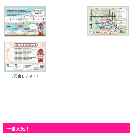
/司会します！\
一番人気！