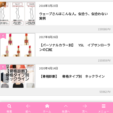
3
2016年3月23日
ウェーブさんはこんな人。似合う、似合わない
実例
159586 PV
4
2017年8月26日
【パーソナルカラー別】 YSL イブサンローラ
ンの口紅
155959 PV
5
2020年4月14日
【骨格診断】 骨格タイプ別 ネックライン
55962 PV
HOME
おすすめ商品
【動画】salon_de_moyu オーダーピアス
検索
前へ
ホーム
先頭へ
次へ
メニュー