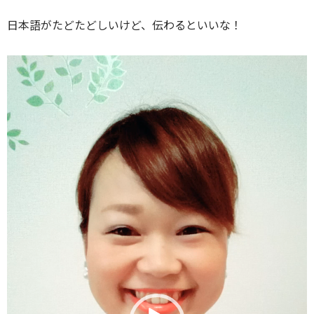
日本語がたどたどしいけど、伝わるといいな！
動
画
プ
レ
ー
ヤ
ー