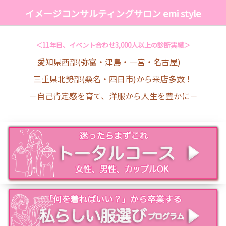
イメージコンサルティングサロン emi style
＜11年目、イベント合わせ3,000人以上の診断実績＞
愛知県西部(弥富・津島・一宮・名古屋)
三重県北勢部(桑名・四日市)から来店多数！
－自己肯定感を育て、洋服から人生を豊かに－