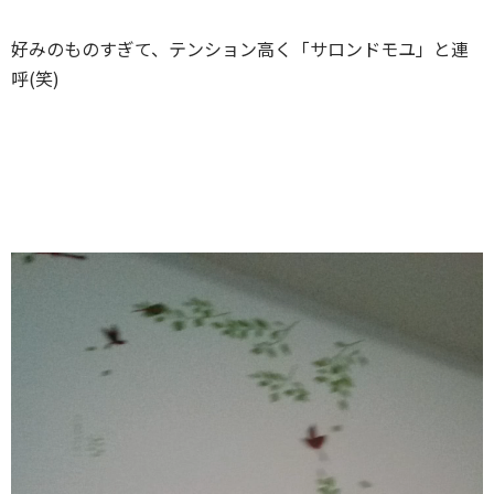
好みのものすぎて、テンション高く「サロンドモユ」と連
呼(笑)
動
画
プ
レ
ー
ヤ