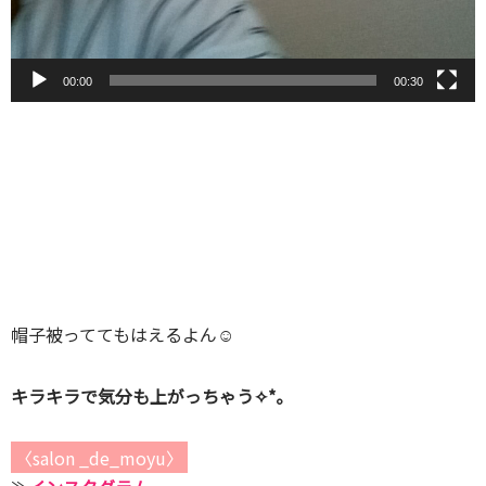
00:00
00:30
帽子被っててもはえるよん☺
キラキラで気分も上がっちゃう✧*。
〈salon _de_moyu〉