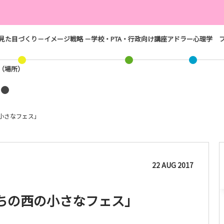
見た目づくり－イメージ戦略 －
学校・PTA・行政向け講座
アドラー心理学
ス（場所）
小さなフェス」
22
AUG
2017
ちの西の小さなフェス」