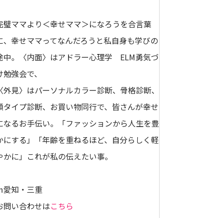
完璧ママより＜幸せママ＞になろうを合言葉
に、幸せママってなんだろうと私自身も学びの
途中。〈内面〉はアドラー心理学 ELM勇気づ
け勉強会で、
〈外見〉はパーソナルカラー診断、骨格診断、
顔タイプ診断、お買い物同行で、皆さんが幸せ
になるお手伝い。「ファッションから人生を豊
かにする」「年齢を重ねるほど、自分らしく軽
やかに」これが私の伝えたい事。
㏌愛知・三重
お問い合わせは
こちら