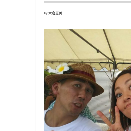
大倉恵美
by