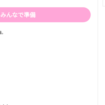
らみんなで準備
備。
・・・。