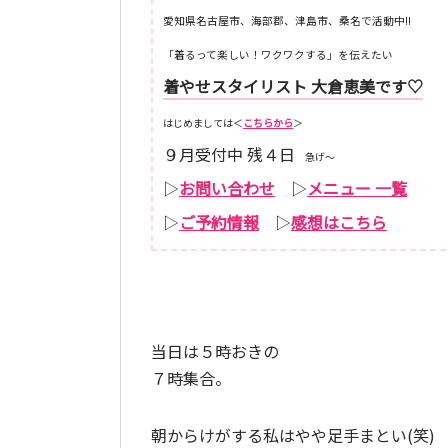
愛知県名古屋市、海部郡、津島市、桑名で活動中!!
「着るって楽しい！ワクワクする」を伝えたい
着やせスタイリスト 大倉恵美です♡
はじめましては＜
こちらから
＞
９月受付中 残４日
急げ～
▷
お問い合わせ
▷
メニュー 一覧
▷
ご予約情報
▷
感想はこちら
当日は５時おきの
７時集合。
朝からけがする私はやや足手まとい(笑)