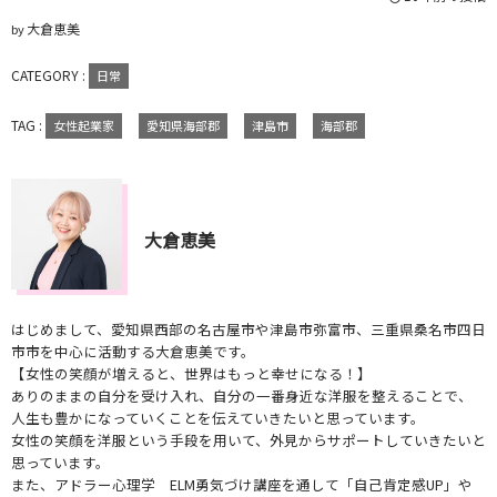
大倉恵美
by
CATEGORY :
日常
TAG :
女性起業家
愛知県海部郡
津島市
海部郡
大倉恵美
はじめまして、愛知県西部の名古屋市や津島市弥富市、三重県桑名市四日
市市を中心に活動する大倉恵美です。
【女性の笑顔が増えると、世界はもっと幸せになる！】
ありのままの自分を受け入れ、自分の一番身近な洋服を整えることで、
人生も豊かになっていくことを伝えていきたいと思っています。
女性の笑顔を洋服という手段を用いて、外見からサポートしていきたいと
思っています。
また、アドラー心理学 ELM勇気づけ講座を通して「自己肯定感UP」や