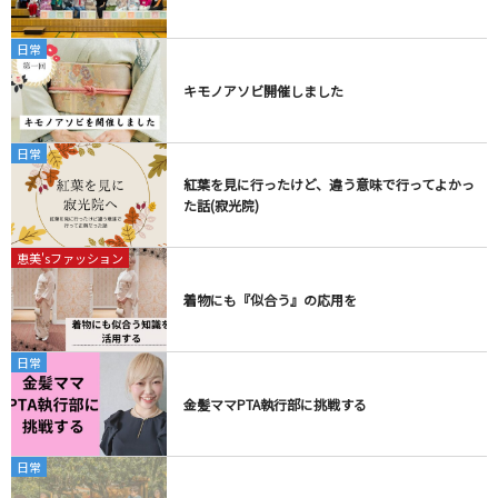
日常
キモノアソビ開催しました
日常
紅葉を見に行ったけど、違う意味で行ってよかっ
た話(寂光院)
恵美'sファッション
着物にも『似合う』の応用を
日常
金髪ママPTA執行部に挑戦する
日常