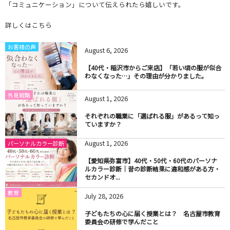
「コミュニケーション」について伝えられたら嬉しいです。
詳しくはこちら
お客様の声
August
6
,
2026
【40代・稲沢市からご来店】「若い頃の服が似合
わなくなった…」その理由が分かりました。
外見戦略
August
1
,
2026
それぞれの職業に「選ばれる服」があるって知っ
ていますか？
August
1
,
2026
パーソナルカラー診断
【愛知県弥富市】40代・50代・60代のパーソナ
ルカラー診断｜昔の診断結果に違和感がある方・
セカンドオ...
教育
July
28
,
2026
子どもたちの心に届く授業とは？ 名古屋市教育
委員会の研修で学んだこと