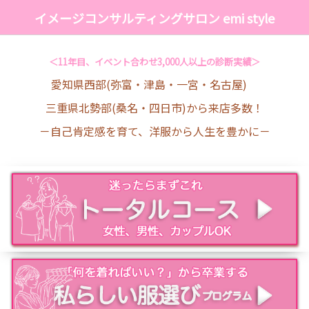
イメージコンサルティングサロン emi style
＜11年目、イベント合わせ3,000人以上の診断実績＞
愛知県西部(弥富・津島・一宮・名古屋)
三重県北勢部(桑名・四日市)から来店多数！
－自己肯定感を育て、洋服から人生を豊かに－