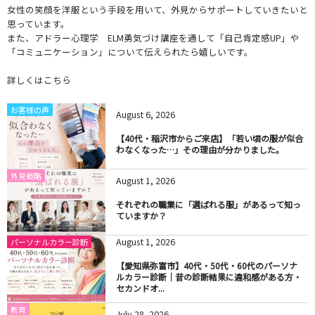
女性の笑顔を洋服という手段を用いて、外見からサポートしていきたいと
思っています。
また、アドラー心理学 ELM勇気づけ講座を通して「自己肯定感UP」や
「コミュニケーション」について伝えられたら嬉しいです。
詳しくはこちら
お客様の声
August
6
,
2026
【40代・稲沢市からご来店】「若い頃の服が似合
わなくなった…」その理由が分かりました。
外見戦略
August
1
,
2026
それぞれの職業に「選ばれる服」があるって知っ
ていますか？
August
1
,
2026
パーソナルカラー診断
【愛知県弥富市】40代・50代・60代のパーソナ
ルカラー診断｜昔の診断結果に違和感がある方・
セカンドオ...
教育
July
28
,
2026