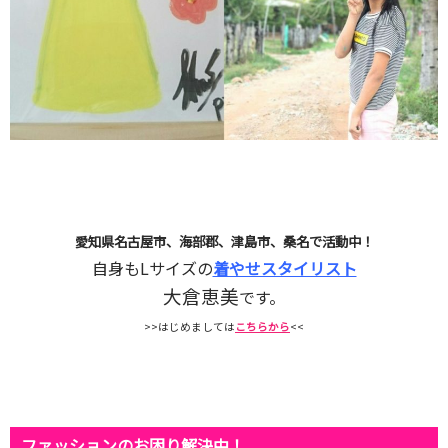
愛知県名古屋市、海部郡、津島市、桑名で活動中！
自身もLサイズの
着やせスタイリスト
大倉恵美
です。
>>はじめましては
こちらから
<<
ファッションのお困り解決中！