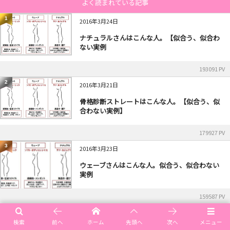
よく読まれている記事
1
2016年3月24日
ナチュラルさんはこんな人。【似合う、似合わ
ない実例
193091 PV
2
2016年3月21日
骨格診断ストレートはこんな人。【似合う、似
合わない実例】
179927 PV
3
2016年3月23日
ウェーブさんはこんな人。似合う、似合わない
実例
159587 PV
4
2017年8月26日
検索
前へ
ホーム
先頭へ
次へ
メニュー
【パーソナルカラー別】 YSL イブサンローラ