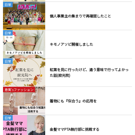
日常
個人事業主の集まりで再確認したこと
日常
キモノアソビ開催しました
日常
紅葉を見に行ったけど、違う意味で行ってよかっ
た話(寂光院)
恵美'sファッション
着物にも『似合う』の応用を
日常
金髪ママPTA執行部に挑戦する