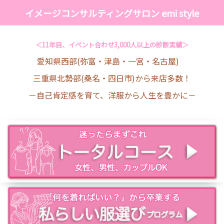
イメージコンサルティングサロン emi style
＜11年目、イベント合わせ3,000人以上の診断実績＞
愛知県西部(弥富・津島・一宮・名古屋)
三重県北勢部(桑名・四日市)から来店多数！
－自己肯定感を育て、洋服から人生を豊かに－