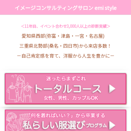
イメージコンサルティングサロン emi style
＜11年目、イベント合わせ3,000人以上の診断実績＞
愛知県西部(弥富・津島・一宮・名古屋)
三重県北勢部(桑名・四日市)から来店多数！
－自己肯定感を育て、洋服から人生を豊かに－