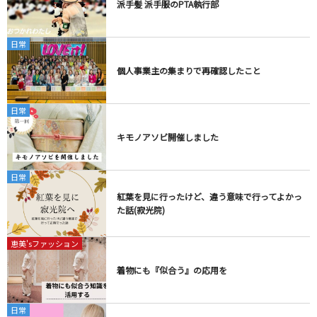
派手髪 派手服のPTA執行部
日常
個人事業主の集まりで再確認したこと
日常
キモノアソビ開催しました
日常
紅葉を見に行ったけど、違う意味で行ってよかっ
た話(寂光院)
恵美'sファッション
着物にも『似合う』の応用を
日常