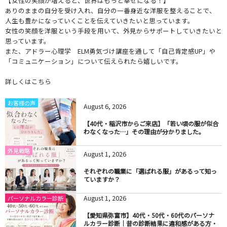
【女性の笑顔が増えると、世界はもっと幸せになる！】
ありのままの自分を受け入れ、自分の一番身近な洋服を整えることで、
人生も豊かになっていくことを伝えていきたいと思っています。
女性の笑顔を洋服という手段を用いて、外見からサポートしていきたいと
思っています。
また、アドラー心理学 ELM勇気づけ講座を通して「自己肯定感UP」や
「コミュニケーション」について伝えられたら嬉しいです。
詳しくはこちら
お客様の声
August
6
,
2026
【40代・稲沢市からご来店】「若い頃の服が似合
わなくなった…」その理由が分かりました。
外見戦略
August
1
,
2026
それぞれの職業に「選ばれる服」があるって知っ
ていますか？
August
1
,
2026
パーソナルカラー診断
【愛知県弥富市】40代・50代・60代のパーソナ
ルカラー診断｜昔の診断結果に違和感がある方・