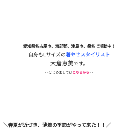
愛知県名古屋市、海部郡、津島市、桑名で活動中！
自身もLサイズの
着やせスタイリスト
大倉恵美
です。
>>はじめましては
こちらから
<<
＼春夏が近づき、薄着の季節がやって来た！！／