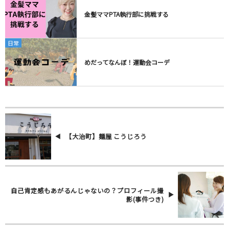
金髪ママPTA執行部に挑戦する
日常
めだってなんぼ！運動会コーデ
【大治町】麺屋 こうじろう
自己肯定感もあがるんじゃないの？プロフィール撮
影(事件つき)