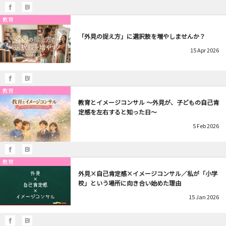
教育
「外見の捉え方」に選択肢を増やしませんか？
15
Apr
2026
教育
教育とイメージコンサル 〜外見が、子どもの自己肯
定感を左右すると知った日〜
5
Feb
2026
教育
外見×自己肯定感×イメージコンサル／私が「小学
校」という場所に向き合い始めた理由
15
Jan
2026