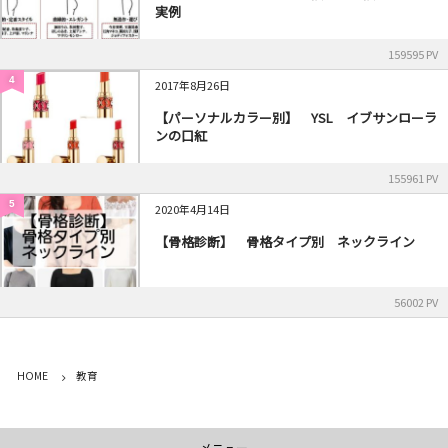
実例
159595 PV
4
2017年8月26日
【パーソナルカラー別】 YSL イブサンローラ
ンの口紅
155961 PV
5
2020年4月14日
【骨格診断】 骨格タイプ別 ネックライン
56002 PV
HOME
教育
メニュー