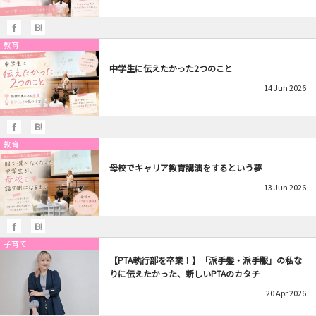
教育
中学生に伝えたかった2つのこと
14
Jun
2026
教育
母校でキャリア教育講演をするという夢
13
Jun
2026
子育て
【PTA執行部を卒業！】「派手髪・派手服」の私な
りに伝えたかった、新しいPTAのカタチ
20
Apr
2026