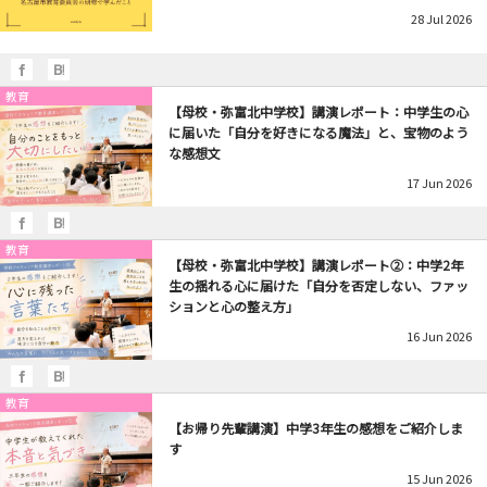
28
Jul
2026
教育
【母校・弥富北中学校】講演レポート：中学生の心
に届いた「自分を好きになる魔法」と、宝物のよう
な感想文
17
Jun
2026
教育
【母校・弥富北中学校】講演レポート②：中学2年
生の揺れる心に届けた「自分を否定しない、ファッ
ションと心の整え方」
16
Jun
2026
教育
【お帰り先輩講演】中学3年生の感想をご紹介しま
す
15
Jun
2026