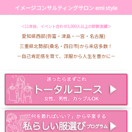
イメージコンサルティングサロン emi style
＜11年目、イベント合わせ3,000人以上の診断実績＞
愛知県西部(弥富・津島・一宮・名古屋)
三重県北勢部(桑名・四日市)から来店多数！
－自己肯定感を育て、洋服から人生を豊かに－