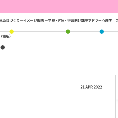
見た目づくり－イメージ戦略 －
学校・PTA・行政向け講座
アドラー心理学
ス（場所）
21
APR
2022