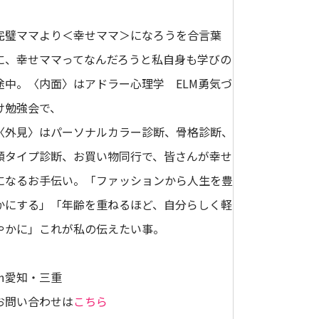
完璧ママより＜幸せママ＞になろうを合言葉
に、幸せママってなんだろうと私自身も学びの
途中。〈内面〉はアドラー心理学 ELM勇気づ
け勉強会で、
〈外見〉はパーソナルカラー診断、骨格診断、
顔タイプ診断、お買い物同行で、皆さんが幸せ
になるお手伝い。「ファッションから人生を豊
かにする」「年齢を重ねるほど、自分らしく軽
やかに」これが私の伝えたい事。
㏌愛知・三重
お問い合わせは
こちら