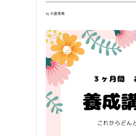
大倉恵美
by